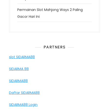
Permainan Slot Mahjong Ways 2 Paling
Gacor Hari Ini
PARTNERS
slot SIDARMA88
SIDARMA 88
SIDARMA88
Daftar SIDARMA88
SIDARMA88 Login