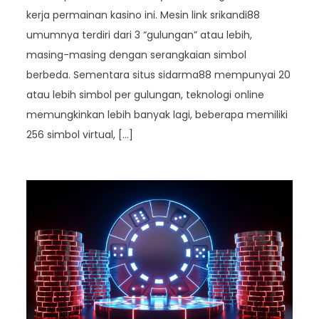
kerja permainan kasino ini. Mesin link srikandi88
umumnya terdiri dari 3 “gulungan” atau lebih,
masing-masing dengan serangkaian simbol
berbeda. Sementara situs sidarma88 mempunyai 20
atau lebih simbol per gulungan, teknologi online
memungkinkan lebih banyak lagi, beberapa memiliki
256 simbol virtual, […]