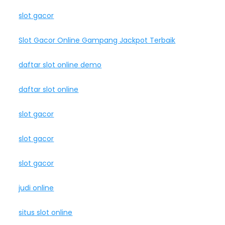
slot gacor
Slot Gacor Online Gampang Jackpot Terbaik
daftar slot online demo
daftar slot online
slot gacor
slot gacor
slot gacor
judi online
situs slot online