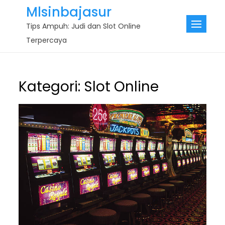
Skip
Mlsinbajasur
to
Tips Ampuh: Judi dan Slot Online
content
Terpercaya
Kategori:
Slot Online