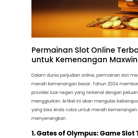
Permainan Slot Online Terbai
untuk Kemenangan Maxwin
Dalam dunia perjudian online, permainan slot
meraih kemenangan besar. Tahun 2024 membawa 
provider luar negeri yang terkenal dengan pelu
menggiurkan. Artikel ini akan mengulas beberapa p
yang bisa Anda coba untuk meraih kemenangan
menyenangkan.
1. Gates of Olympus: Game Slo