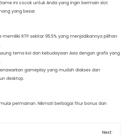
ame ini cocok untuk Anda yang ingin bermain slot
nang yang besar.
 memiliki RTP sekitar 95.5% yang menjadikannya pilihan
.
ung tema koi dan kebudayaan Asia dengan grafis yang
.
enawarkan gameplay yang mudah diakses dan
un desktop.
ulai permainan. Nikmati berbagai fitur bonus dan
Next: