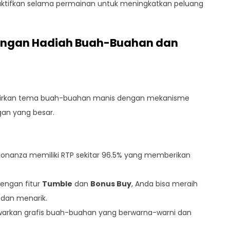
aktifkan selama permainan untuk meningkatkan peluang
 dengan Hadiah Buah-Buahan dan
irkan tema buah-buahan manis dengan mekanisme
an yang besar.
onanza memiliki RTP sekitar 96.5% yang memberikan
engan fitur
Tumble
dan
Bonus Buy
, Anda bisa meraih
dan menarik.
rkan grafis buah-buahan yang berwarna-warni dan