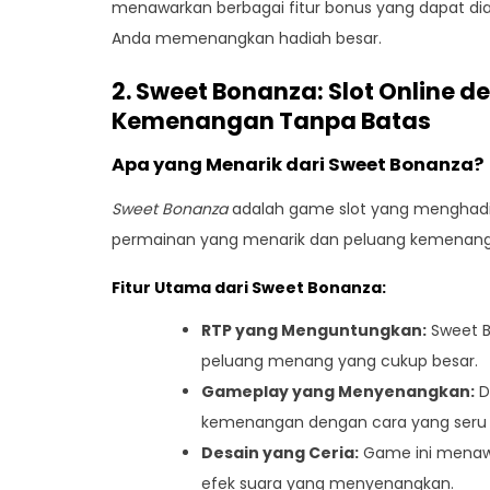
menawarkan berbagai fitur bonus yang dapat di
Anda memenangkan hadiah besar.
2. Sweet Bonanza: Slot Online
Kemenangan Tanpa Batas
Apa yang Menarik dari Sweet Bonanza?
Sweet Bonanza
adalah game slot yang menghad
permainan yang menarik dan peluang kemenang
Fitur Utama dari Sweet Bonanza:
RTP yang Menguntungkan:
Sweet B
peluang menang yang cukup besar.
Gameplay yang Menyenangkan:
D
kemenangan dengan cara yang seru 
Desain yang Ceria:
Game ini menawa
efek suara yang menyenangkan.