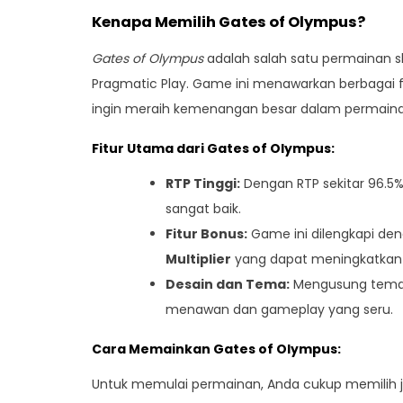
Kenapa Memilih Gates of Olympus?
Gates of Olympus
adalah salah satu permainan s
Pragmatic Play. Game ini menawarkan berbagai fi
ingin meraih kemenangan besar dalam permainan 
Fitur Utama dari Gates of Olympus:
RTP Tinggi:
Dengan RTP sekitar 96.
sangat baik.
Fitur Bonus:
Game ini dilengkapi den
Multiplier
yang dapat meningkatkan
Desain dan Tema:
Mengusung tema m
menawan dan gameplay yang seru.
Cara Memainkan Gates of Olympus:
Untuk memulai permainan, Anda cukup memilih 