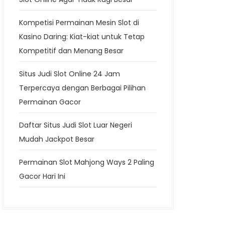
Kompetisi Permainan Mesin Slot di
Kasino Daring: Kiat-kiat untuk Tetap
Kompetitif dan Menang Besar
Situs Judi Slot Online 24 Jam
Terpercaya dengan Berbagai Pilihan
Permainan Gacor
Daftar Situs Judi Slot Luar Negeri
Mudah Jackpot Besar
Permainan Slot Mahjong Ways 2 Paling
Gacor Hari Ini