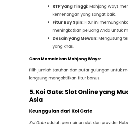
RTP yang Tinggi:
Mahjong Ways mena
kemenangan yang sangat baik.
Fitur Buy Spin:
Fitur ini memungkink
meningkatkan peluang Anda untuk 
Desain yang Mewah:
Mengusung tem
yang khas.
Cara Memainkan Mahjong Ways:
Pilih jumlah taruhan dan putar gulungan untuk 
langsung mengaktifkan fitur bonus.
5. Koi Gate: Slot Online yang
Asia
Keunggulan dari Koi Gate
Koi Gate
adalah permainan slot dari provider 