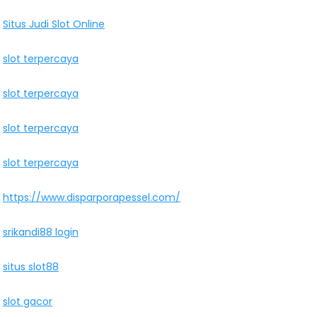
Situs Judi Slot Online
slot terpercaya
slot terpercaya
slot terpercaya
slot terpercaya
https://www.disparporapessel.com/
srikandi88 login
situs slot88
slot gacor