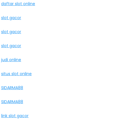
daftar slot online
slot gacor
slot gacor
slot gacor
judi online
situs slot online
SIDARMA88
SIDARMA88
link slot gacor