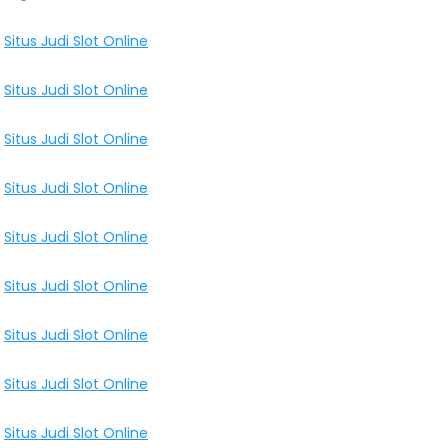
Situs Judi Slot Online
Situs Judi Slot Online
Situs Judi Slot Online
Situs Judi Slot Online
Situs Judi Slot Online
Situs Judi Slot Online
Situs Judi Slot Online
Situs Judi Slot Online
Situs Judi Slot Online