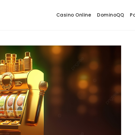
Casino Online
DominoQQ
Po