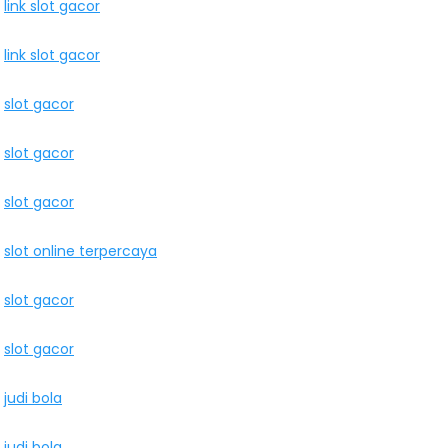
link slot gacor
link slot gacor
slot gacor
slot gacor
slot gacor
slot online terpercaya
slot gacor
slot gacor
judi bola
judi bola