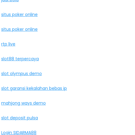
situs poker online
situs poker online
rtp live
slot88 terpercaya
slot olympus demo
slot garansi kekalahan bebas ip
mahjong ways demo
slot deposit pulsa
Login SIDARMA88