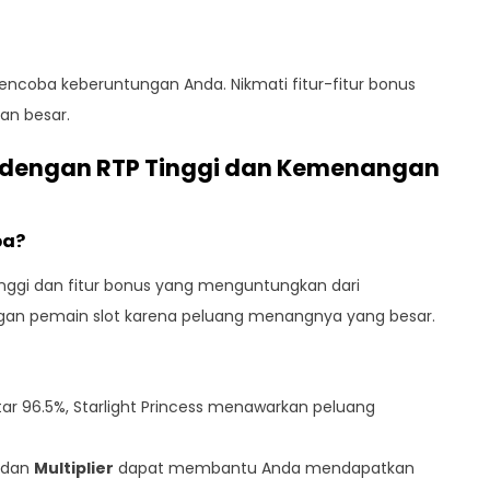
encoba keberuntungan Anda. Nikmati fitur-fitur bonus
n besar.
line dengan RTP Tinggi dan Kemenangan
ba?
nggi dan fitur bonus yang menguntungkan dari
angan pemain slot karena peluang menangnya yang besar.
ar 96.5%, Starlight Princess menawarkan peluang
dan
Multiplier
dapat membantu Anda mendapatkan